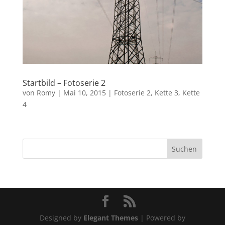
Startbild – Fotoserie 2
von
Romy
|
Mai 10, 2015
|
Fotoserie 2
,
Kette 3
,
Kette
4
Designed by
Elegant Themes
| Powered by