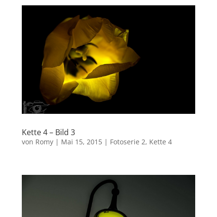
Kette 4 – Bild 3
von
Romy
|
Mai 15, 2015
|
Fotoserie 2
,
Kette 4